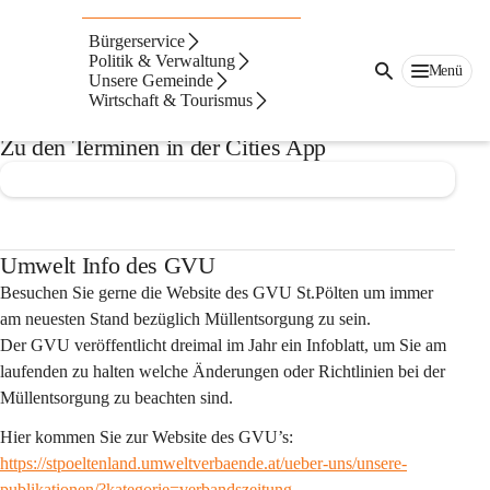
Auf dieser Seite
Bürgerservice
Müllabfuhr
Politik & Verwaltung
Menü
Unsere Gemeinde
Wirtschaft & Tourismus
Müllfahrplan 2026
Zu den Terminen in der Cities App
Umwelt Info des GVU
Besuchen Sie gerne die Website des GVU St.Pölten um immer 
am neuesten Stand bezüglich Müllentsorgung zu sein. 
Der GVU veröffentlicht dreimal im Jahr ein Infoblatt, um Sie am 
laufenden zu halten welche Änderungen oder Richtlinien bei der 
Müllentsorgung zu beachten sind.
Hier kommen Sie zur Website des GVU’s: 
https://stpoeltenland.umweltverbaende.at/ueber-uns/unsere-
publikationen/?kategorie=verbandszeitung