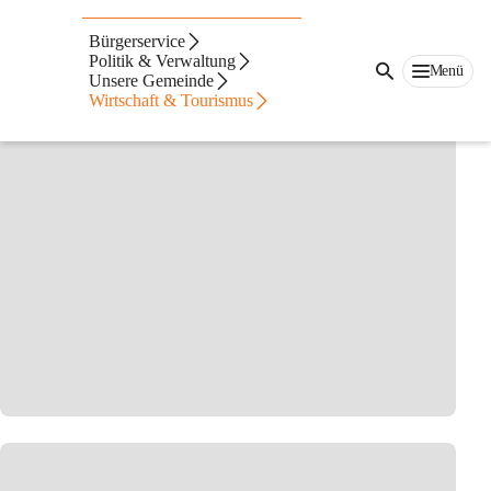
Auf dieser Seite
Bürgerservice
Betriebe
Politik & Verwaltung
Menü
Unsere Gemeinde
Wirtschaft & Tourismus
Alle Betriebe auf CITIES