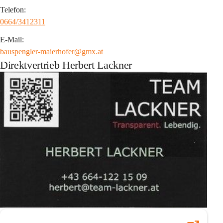
Telefon:
0664/3412311
E-Mail:
bauspengler-maierhofer@gmx.at
Direktvertrieb Herbert Lackner