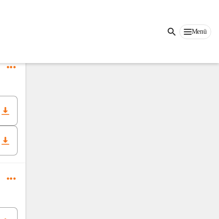
Menü
rst