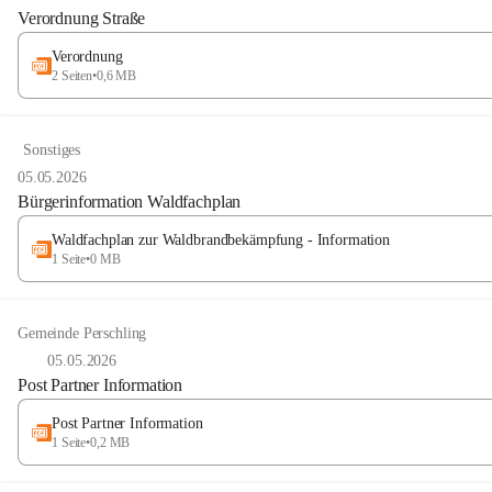
Verordnung Straße
Verordnung
2 Seiten
•
0,6 MB
Sonstiges
05.05.2026
Bürgerinformation Waldfachplan
Waldfachplan zur Waldbrandbekämpfung - Information
1 Seite
•
0 MB
Gemeinde Perschling
05.05.2026
Post Partner Information
Post Partner Information
1 Seite
•
0,2 MB