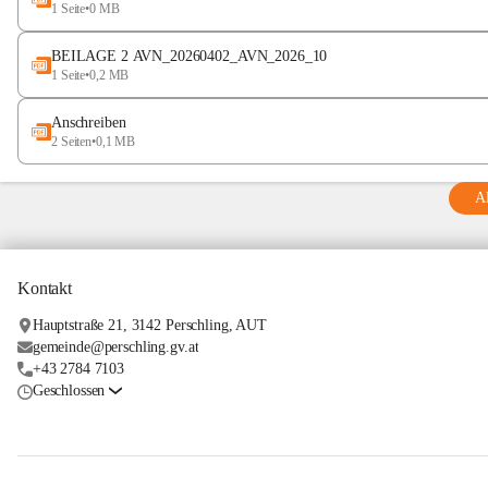
1 Seite
•
0 MB
BEILAGE 2 AVN_20260402_AVN_2026_10
1 Seite
•
0,2 MB
Anschreiben
2 Seiten
•
0,1 MB
Al
Kontakt
Hauptstraße 21, 3142 Perschling, AUT
gemeinde@perschling.gv.at
+43 2784 7103
Geschlossen