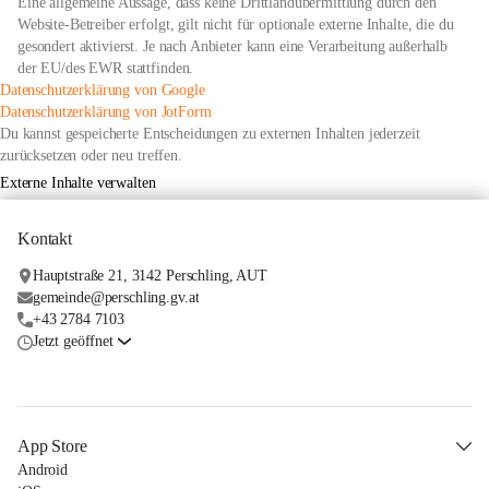
Eine allgemeine Aussage, dass keine Drittlandübermittlung durch den
Website-Betreiber erfolgt, gilt nicht für optionale externe Inhalte, die du
gesondert aktivierst. Je nach Anbieter kann eine Verarbeitung außerhalb
der EU/des EWR stattfinden.
öffnet
Datenschutzerklärung von Google
in
öffnet
Datenschutzerklärung von JotForm
neuem
in
Du kannst gespeicherte Entscheidungen zu externen Inhalten jederzeit
Tab
neuem
zurücksetzen oder neu treffen.
Tab
Externe Inhalte verwalten
Kontakt
Hauptstraße 21, 3142 Perschling, AUT
gemeinde@perschling.gv.at
+43 2784 7103
Jetzt geöffnet
App Store
Android